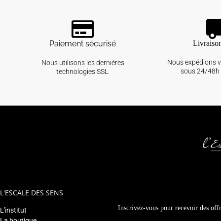
Paiement sécurisé
Livraiso
Nous expédions 
Nous utilisons les dernières
sous 24/48h 
technologies SSL.
L'ESCALE DES SENS
Inscrivez-vous pour recevoir des offr
L'institut
La boutique