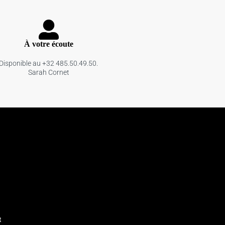
À votre écoute
Disponible au +32 485.50.49.50.
Sarah Cornet
t