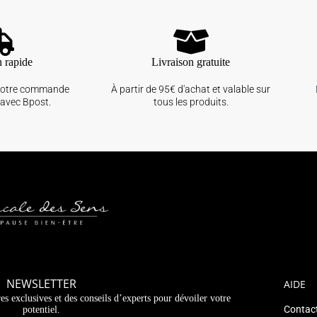
n rapide
Livraison gratuite
votre commande
À partir de 95€ d'achat et valable sur
avec Bpost.
tous les produits.
NEWSLETTER
AIDE
es exclusives et des conseils d’experts pour dévoiler votre
Contac
potentiel.