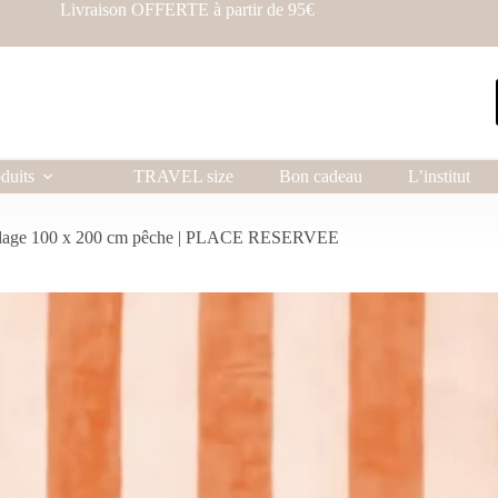
Livraison OFFERTE à partir de 95€
duits
TRAVEL size
Bon cadeau
L’institut
plage 100 x 200 cm pêche | PLACE RESERVEE