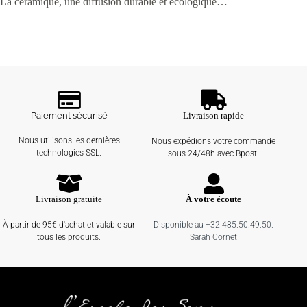
La céramique, une diffusion durable et écologique…
Paiement sécurisé
Livraison rapide
Nous utilisons les dernières
Nous expédions votre commande
technologies SSL.
sous 24/48h avec Bpost.
Livraison gratuite
À votre écoute
À partir de 95€ d'achat et valable sur
Disponible au +32 485.50.49.50.
tous les produits.
Sarah Cornet