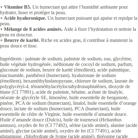
+ Vitamine B5.
Un humectant qui attire l’humidité ambiante pour
hydrater, lisser et protéger la peau.
+ Acide hyaluronique.
Un humectant puissant qui apaise et repulpe la
peau.
+ Mélange de 8 acides aminés.
Aide à fixer l’hydratation et nettoie la
peau en douceur.
+ Beurre de karité.
Riche en acides gras, il contribue à maintenir la
peau douce et lisse.
Ingrédients : palmate de sodium, palmiste de sodium, eau, glycérine,
huile végétale hydrogénée, iséthionate de cocoyl de sodium, parfum,
gluconate de sodium, beurre de karité (émollient), acide palmitique,
niacinamide, panthénol (humectant), hyaluronate de sodium
(émollient), hexaméthylindanopyrane, chlorure de sodium, laurate de
polyglycéryl-4, tétraméthylacétyloctahydronaphtalènes, dioxyde de
titane (CI 77891), acide de palmiste, bétaïne, acétate de linalyle,
stéarate de glycéryle SE, limonène, huile essentielle de bergamote,
pinène, PCA de sodium (humectant), linalol, huile essentielle d’orange
douce, lactate de sodium (humectant), PCA (humectant), huile
essentielle de cèdre de Virginie, huile essentielle d’amande douce.
Huile d’amande douce (Dulcis), huile de tournesol (Helianthus
annuus), oxydes de fer (CI 77492), sérine (acide aminé), alanine (acide
aminé), glycine (acide aminé), oxydes de fer (CI 77491), acide
glutamique, chlorhydrate de lysine (acide aminé), thréonine (acide