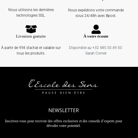
Nous utilisons les dernières
Nous expédions votre commande
technologies SSL.
sous 24/48h avec Bpost.
Livraison gratuite
À votre écoute
À partir de 95€ d'achat et valable sur
Disponible au +32 485.50.49.50.
tous les produits.
Sarah Cornet
NEWSLETTER
Inscrivez-vous pour recevoir des offres exclusives et des conseils d’experts pour
dévoiler votre potentiel.